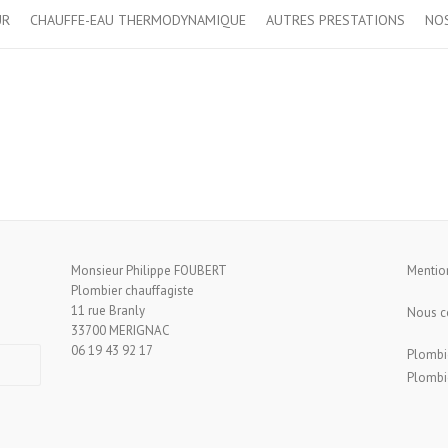
UR
CHAUFFE-EAU THERMODYNAMIQUE
AUTRES PRESTATIONS
NOS
Monsieur Philippe FOUBERT
Mentio
Plombier chauffagiste
11 rue Branly
Nous c
33700 MERIGNAC
06 19 43 92 17
Plombi
Plombie