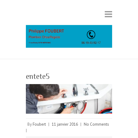
entete5
By
Foubert
|
11 janvier 2016
|
No Comments
|