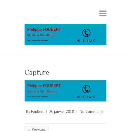
Capture
By
Foubert
|
20 janvier 2018
|
No Comments
|
← Previous