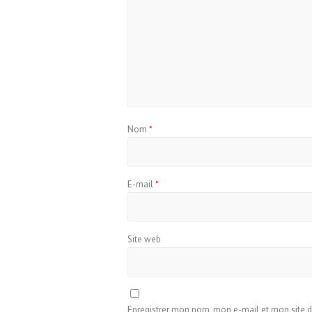
Nom
*
E-mail
*
Site web
Enregistrer mon nom, mon e-mail et mon site 