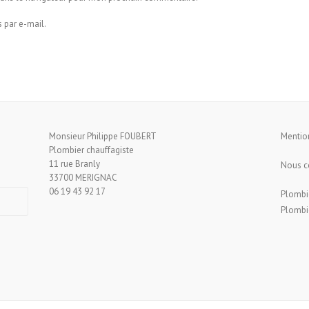
 par e-mail.
Monsieur Philippe FOUBERT
Mentio
Plombier chauffagiste
11 rue Branly
Nous c
33700 MERIGNAC
06 19 43 92 17
Plombi
Plombie