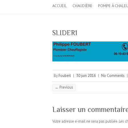
ACCUEIL
CHAUDIÈRE
POMPE À CHALE
SLIDER1
By
Foubert
|
30 juin 2016
|
No Comments
|
← Previous
Laisser un commentair
Votre adresse e-mail ne sera pas publiée.
Les c